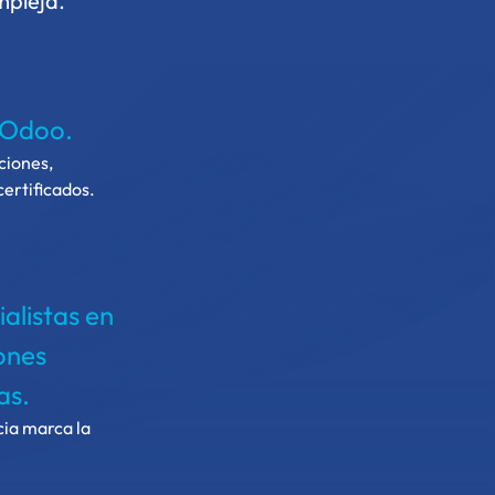
mpleja.
 Odoo.
ciones,
certificados.
alistas en
ones
as.
cia marca la