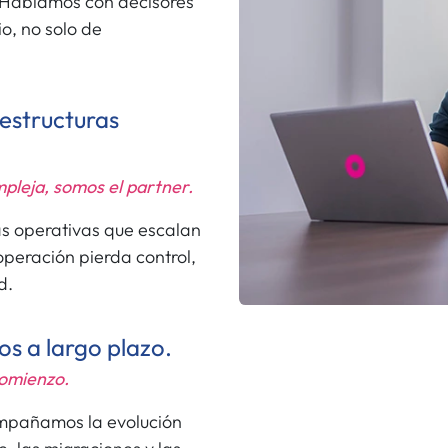
. Hablamos con decisores
o, no solo de
 estructuras
mpleja, somos el partner.
s operativas que escalan
operación pierda control,
d.
 a largo plazo.
comienzo.
mpañamos la evolución