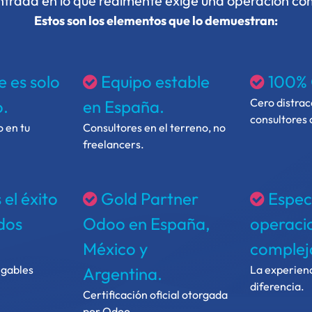
trada en lo que realmente exige una operación co
Estos son los elementos que lo demuestran:
e es solo
Equipo estable
100%
Cero distrac
o.
en España.
consultores 
 en tu
Consultores en el terreno, no
freelancers.
el éxito
Gold Partner
Especi
dos
Odoo en España,
operaci
México y
complej
egables
La experien
Argentina.
diferencia.
Certificación oficial otorgada
por Odoo.