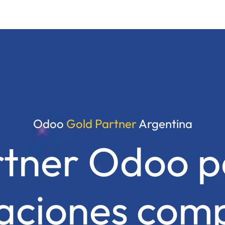
um Care
Blog
Empleos
Odoo
Gold Partner
Argentina
rtner Odoo p
aciones comp