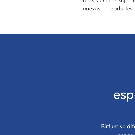
del sistema, el soport
nuevas necesidades.
esp
Birtum se di