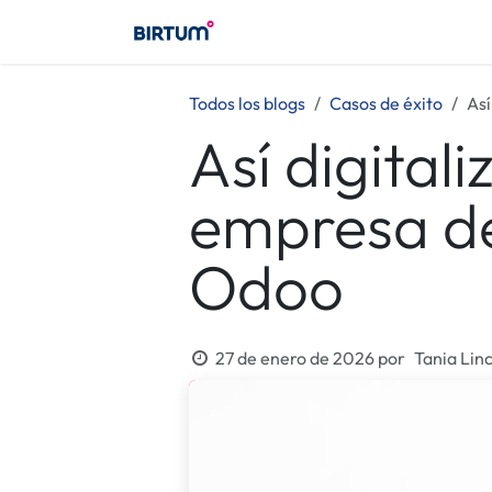
Ir al contenido
Birtum
Consultoría
Birt
Todos los blogs
​Casos de éxito
Así
Así digital
empresa de
Odoo
27 de enero de 2026
por
Tania Lin