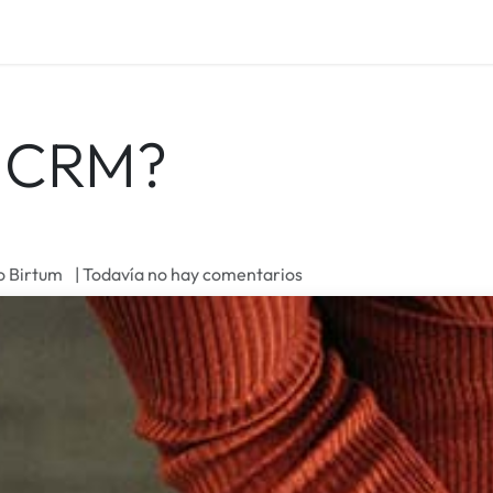
um Care
Blog
Empleos
n CRM?
o Birtum
| Todavía no hay comentarios