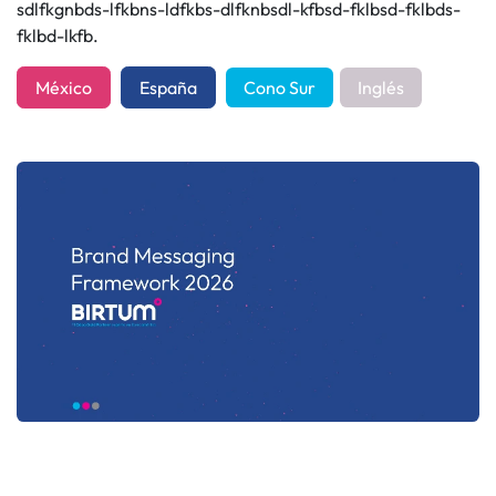
sdlfkgnbds-lfkbns-ldfkbs-dlfknbsdl-kfbsd-fklbsd-fklbds-
fklbd-lkfb.
México
España
Cono Sur
Inglés