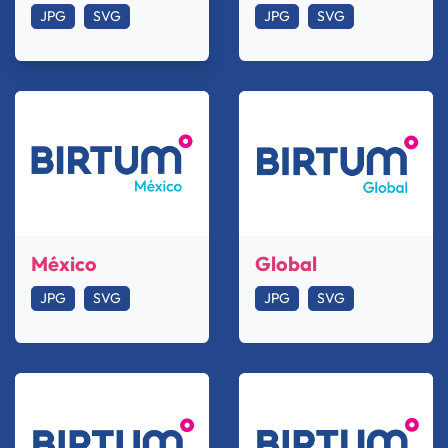
JPG
SVG
JPG
SVG
México
Global
JPG
SVG
JPG
SVG