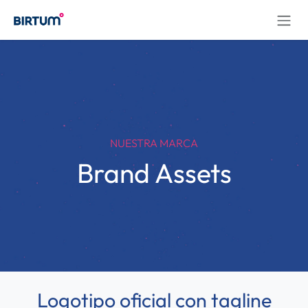
Ir al contenido
NUESTRA MARCA
Brand Assets
Logotipo oficial con tagline