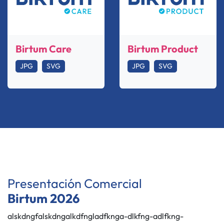
Birtum Care
Birtum Product
JPG
SVG
JPG
SVG
Presentación Comercial
Birtum 2026
alskdngfalskdngalkdfngladfknga-dlkfng-adlfkng-