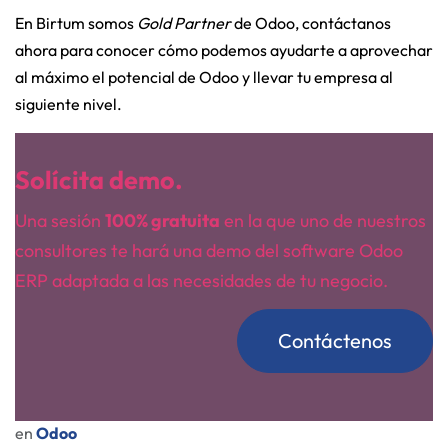
En Birtum somos
Gold Partner
de Odoo, contáctanos
ahora para conocer cómo podemos ayudarte a aprovechar
al máximo el potencial de Odoo y llevar tu empresa al
siguiente nivel.
Solícita demo.
Una sesión
100% gratuita
en la que uno de nuestros
consultores te hará una demo del software Odoo
ERP adaptada a las necesidades de tu negocio.
Contáctenos
en
Odoo