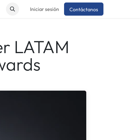
Iniciar sesión
Contáctanos
ner LATAM
wards