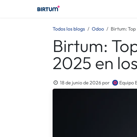
Ir al contenido
Birtum
Consultoría
Birt
Todos los blogs
Odoo
Birtum: Top
Birtum: To
2025 en lo
18 de junio de 2026
por
Equipo 