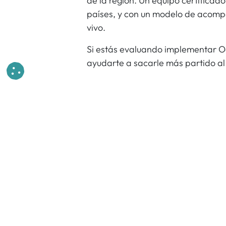
de la región. Un equipo certificad
países, y con un modelo de acomp
vivo.
Si estás evaluando implementar O
ayudarte a sacarle más partido al
en
Odoo
deja
Iniciar sesión