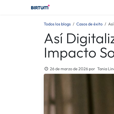
Ir al contenido
Birtum
Consultoría
Birt
Todos los blogs
​Casos de éxito
Así
Así Digita
Impacto So
26 de marzo de 2026
por
Tania Lin