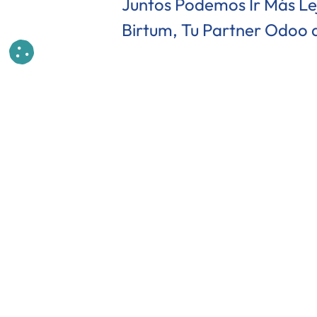
Juntos Podemos Ir Más L
Birtum, Tu Partner
Odoo d
en
​Casos de éxito
deja
Iniciar sesión
Así digi