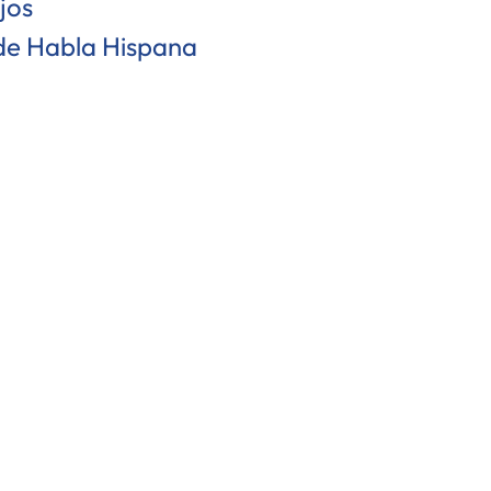
ejos
e Habla Hispana
r un comentario
Leer siguient
talizamos la gestión de un