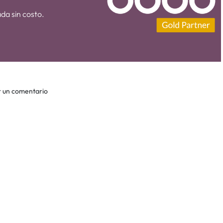
da sin costo.
r un comentario
Leer siguient
s Globales de Consumo e