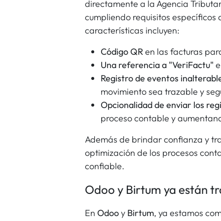
directamente a la Agencia Tributa
cumpliendo requisitos específicos 
características incluyen:
Código QR
en las facturas para
Una referencia a "VeriFactu"
e
Registro de eventos inalterabl
movimiento sea trazable y seg
Opcionalidad de enviar los reg
proceso contable y aumentand
Además de brindar confianza y tr
optimización de los procesos cont
confiable.
Odoo y Birtum ya están tr
En
Odoo
y
Birtum
, ya estamos com