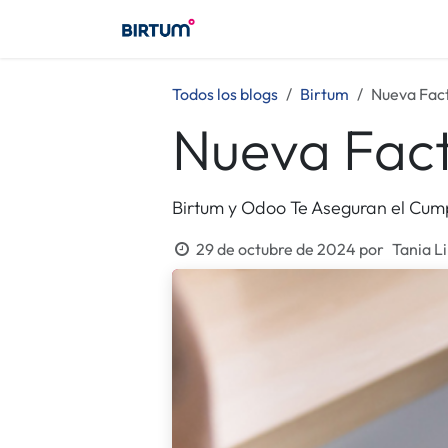
Ir al contenido
Birtum
Consultoría
Birt
Todos los blogs
Birtum
Nueva Fact
Nueva Fact
Birtum y Odoo Te Aseguran el Cump
29 de octubre de 2024
por
Tania L