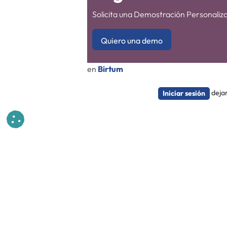
Solicita una Demostración Personaliza
Quiero una demo
en
Birtum
deja
Iniciar sesión
Tendencia