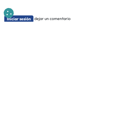
dejar un comentario
Iniciar sesión
Leer siguiente
Tendencias Globales de
Consumo 2023