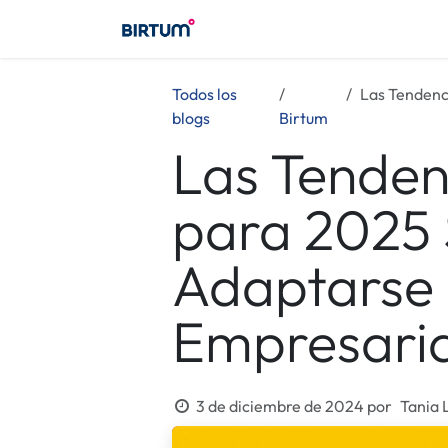
Ir al contenido
Birtum
Consultoría
Birt
Todos los
Las Tendenci
blogs
Birtum
Las Tenden
para 2025
Adaptarse 
Empresaria
3 de diciembre de 2024
por
Tania 